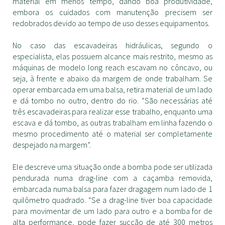
material em menos tempo, dando boa produtividade,
embora os cuidados com manutenção precisem ser
redobrados devido ao tempo de uso desses equipamentos.
No caso das escavadeiras hidráulicas, segundo o
especialista, elas possuem alcance mais restrito, mesmo as
máquinas de modelo long reach escavam no côncavo, ou
seja, à frente e abaixo da margem de onde trabalham. Se
operar embarcada em uma balsa, retira material de um lado
e dá tombo no outro, dentro do rio. “São necessárias até
três escavadeiras para realizar esse trabalho, enquanto uma
escava e dá tombo, as outras trabalham em linha fazendo o
mesmo procedimento até o material ser completamente
despejado na margem”.
Ele descreve uma situação onde a bomba pode ser utilizada
pendurada numa drag-line com a caçamba removida,
embarcada numa balsa para fazer dragagem num lado de 1
quilômetro quadrado. “Se a drag-line tiver boa capacidade
para movimentar de um lado para outro e a bomba for de
alta performance, pode fazer sucção de até 300 metros