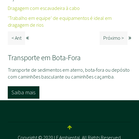
Dragagem com escavadeira à cabo
‘Trabalho em equipe’ de equipamentos é ideal em
dragagem de rios
< Ant
Próximo >
Transporte em Bota-Fora
Transporte de sedimentos em aterro, bota-fora ou depósito
com caminhões basculante ou caminhões caçamba.
Saiba mais
Copyright © 2020 LF Ambiental. All Rights Reserved.