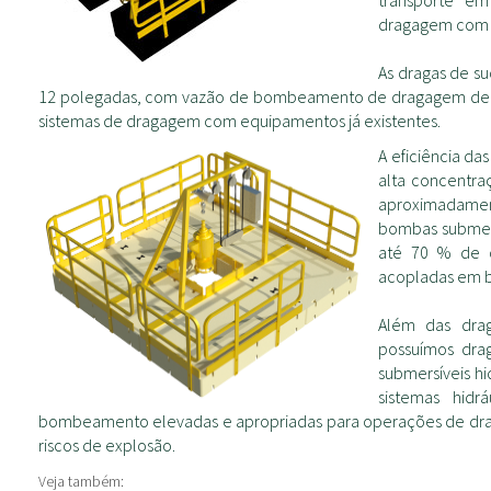
transporte e
dragagem com c
As dragas de s
12 polegadas, com vazão de bombeamento de dragagem de 80 
sistemas de dragagem com equipamentos já existentes.
A eficiência d
alta concentr
aproximadament
bombas submers
até 70 % de 
acopladas em b
Além das drag
possuímos dra
submersíveis h
sistemas hid
bombeamento elevadas e apropriadas para operações de dra
riscos de explosão.
Veja também: