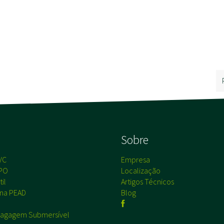
s
Sobre
VC
Empresa
PO
Localização
il
Artigos Técnicos
na PEAD
Blog
agagem Submersível