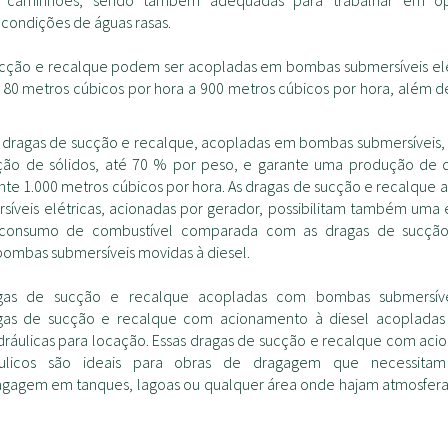
m caminhões, sendo também adequadas para trabalhar em o
ondições de águas rasas.
ucção e recalque podem ser acopladas em bombas submersíveis elé
metros cúbicos por hora a 900 metros cúbicos por hora, além de
as dragas de sucção e recalque, acopladas em bombas submersíveis
ação de sólidos, até 70 % por peso, e garante uma produção de
e 1.000 metros cúbicos por hora. As dragas de sucção e recalque
íveis elétricas, acionadas por gerador, possibilitam também uma
consumo de combustível comparada com as dragas de sucção
ombas submersíveis movidas à diesel.
as de sucção e recalque acopladas com bombas submersíveis
gas de sucção e recalque com acionamento à diesel acoplad
idráulicas para locação. Essas dragas de sucção e recalque com ac
ráulicos são ideais para obras de dragagem que necessita
gagem em tanques, lagoas ou qualquer área onde hajam atmosfera