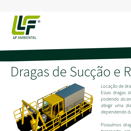
Dragas de Sucção e 
Locação de dra
Essas dragas 
podendo alcanç
atingir uma d
dependendo da
Possuímos dra