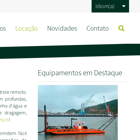
Idiom(a)
os
Locação
Novidades
Contato
Equipamentos em Destaque
role remoto.
m profundas,
nha d'água e
de dragagem,
viços
!
rmitem fácil