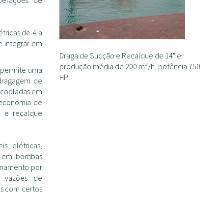
perações de
tricas de 4 a
 integrar em
Draga de Sucção e Recalque de 14" e
produção média de 200 m³/h, potência 750
, permite uma
HP.
 dragagem de
 acopladas em
 economia de
 e recalque
 elétricas,
as em bombas
ionamento por
m vazões de
s com certos