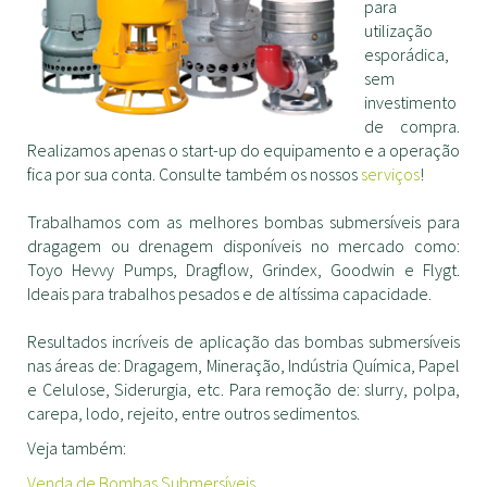
para
utilização
esporádica,
sem
investimento
de compra.
Realizamos apenas o start-up do equipamento e a operação
fica por sua conta. Consulte também os nossos
serviços
!
Trabalhamos com as melhores bombas submersíveis para
dragagem ou drenagem disponíveis no mercado como:
Toyo Hevvy Pumps, Dragflow, Grindex, Goodwin e Flygt.
Ideais para trabalhos pesados e de altíssima capacidade.
Resultados incríveis de aplicação das bombas submersíveis
nas áreas de: Dragagem, Mineração, Indústria Química, Papel
e Celulose, Siderurgia, etc. Para remoção de: slurry, polpa,
carepa, lodo, rejeito, entre outros sedimentos.
Veja também:
Venda de Bombas Submersíveis